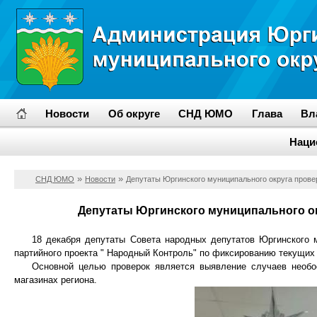
Главная
Новости
Об округе
СНД ЮМО
Глава
Вл
Муниципальные услуги
Прием граждан
Инвестиционная
Биография
Стр
О
Наци
привлекательнос
»
»
СНД ЮМО
Новости
Депутаты Юргинского муниципального округа прове
Депутаты Юргинского муниципального о
18 декабря депутаты Совета народных депутатов Юргинского
партийного проекта " Народный Контроль" по фиксированию текущих
Основной целью проверок является выявление случаев необо
магазинах региона.